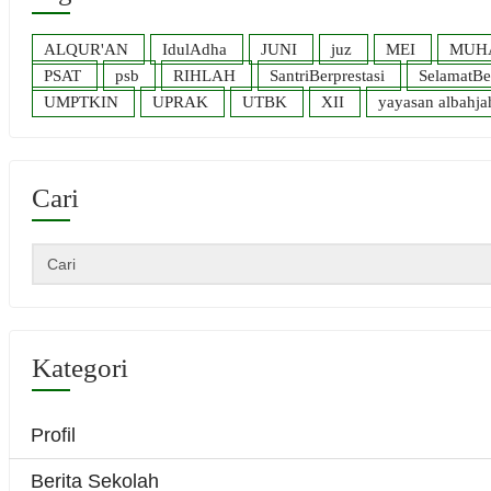
ALQUR'AN
IdulAdha
JUNI
juz
MEI
MUH
PSAT
psb
RIHLAH
SantriBerprestasi
SelamatBe
UMPTKIN
UPRAK
UTBK
XII
yayasan albahja
Cari
Kategori
Profil
Berita Sekolah