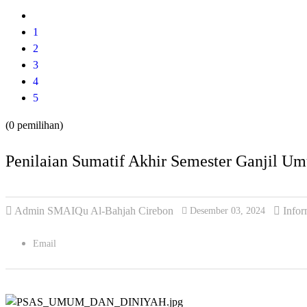
1
2
3
4
5
(0 pemilihan)
Penilaian Sumatif Akhir Semester Ganjil 
Admin SMAIQu Al-Bahjah Cirebon
Infor
Desember 03, 2024
Email