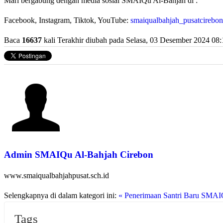
Mari bergabung dengan media sosial SMAIQu Al-Bahjah di :
Facebook, Instagram, Tiktok, YouTube:
smaiqualbahjah_pusatcirebon
Baca
16637
kali
Terakhir diubah pada Selasa, 03 Desember 2024 08:
Admin SMAIQu Al-Bahjah Cirebon
www.smaiqualbahjahpusat.sch.id
Selengkapnya di dalam kategori ini:
« Penerimaan Santri Baru SMAI
Tags