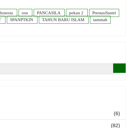
donesia
osn
PANCASILA
pekan 2
PrestasiSantri
T
SPANPTKIN
TAHUN BARU ISLAM
tammah
(6)
(82)