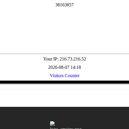
3
8
1
6
3
8
5
7
Your IP: 216.73.216.52
2026-08-07 14:18
Visitors Counter