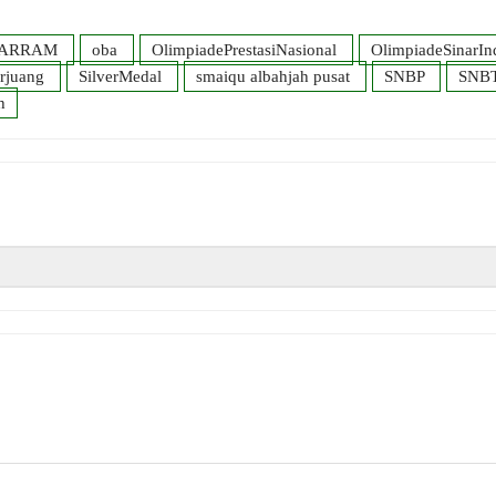
ARRAM
oba
OlimpiadePrestasiNasional
OlimpiadeSinarIn
rjuang
SilverMedal
smaiqu albahjah pusat
SNBP
SNB
h